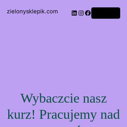
zielonysklepik.com
LinkedIn
Instagram
Facebook
Zaloguj się
Wybaczcie nasz
kurz! Pracujemy nad