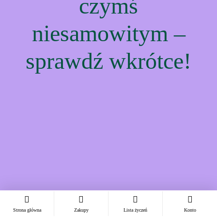
czymś
niesamowitym –
sprawdź wkrótce!
Strona główna
Zakupy
Lista życzeń
Konto