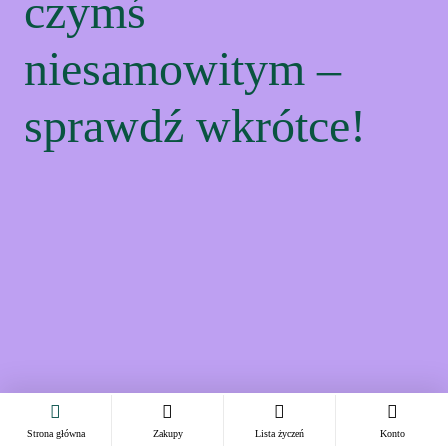
czymś
niesamowitym –
sprawdź wkrótce!
Strona główna
Zakupy
Lista życzeń
Konto