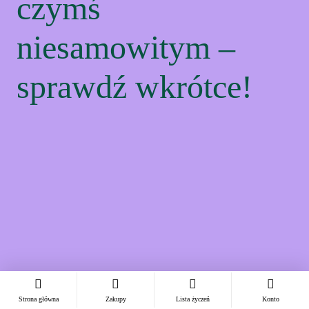
czymś
niesamowitym –
sprawdź wkrótce!
Strona główna
Zakupy
Lista życzeń
Konto