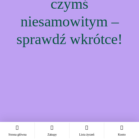
czymś
niesamowitym –
sprawdź wkrótce!
Strona główna
Zakupy
Lista życzeń
Konto