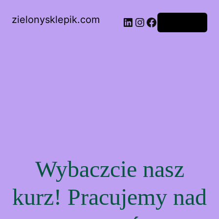
zielonysklepik.com
LinkedIn
Instagram
Facebook
Zaloguj się
Wybaczcie nasz
kurz! Pracujemy nad