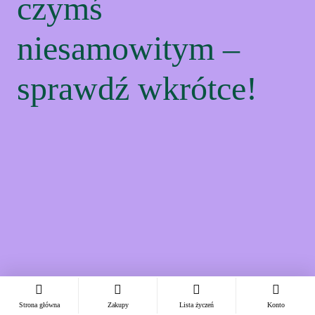
czymś
niesamowitym –
sprawdź wkrótce!
Strona główna
Zakupy
Lista życzeń
Konto