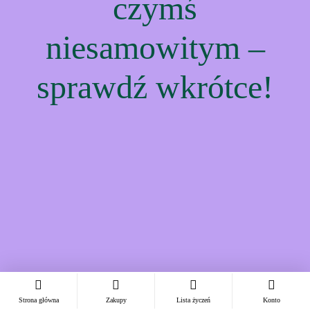
czymś
niesamowitym –
sprawdź wkrótce!
Strona główna
Zakupy
Lista życzeń
Konto