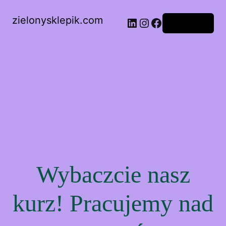
zielonysklepik.com
LinkedIn
Instagram
Facebook
Zaloguj się
Wybaczcie nasz
kurz! Pracujemy nad