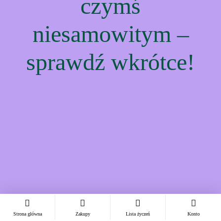
czymś
niesamowitym –
sprawdź wkrótce!
Strona główna
Zakupy
Lista życzeń
Konto